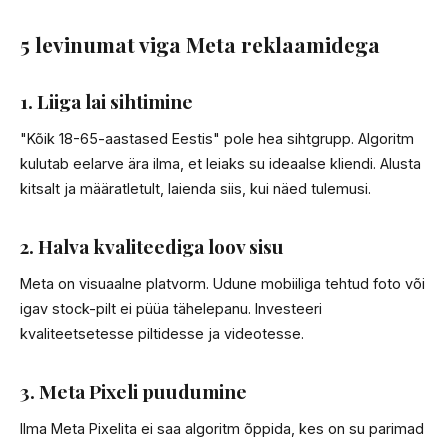
5 levinumat viga Meta reklaamidega
1. Liiga lai sihtimine
"Kõik 18-65-aastased Eestis" pole hea sihtgrupp. Algoritm
kulutab eelarve ära ilma, et leiaks su ideaalse kliendi. Alusta
kitsalt ja määratletult, laienda siis, kui näed tulemusi.
2. Halva kvaliteediga loov sisu
Meta on visuaalne platvorm. Udune mobiiliga tehtud foto või
igav stock-pilt ei püüa tähelepanu. Investeeri
kvaliteetsetesse piltidesse ja videotesse.
3. Meta Pixeli puudumine
Ilma Meta Pixelita ei saa algoritm õppida, kes on su parimad