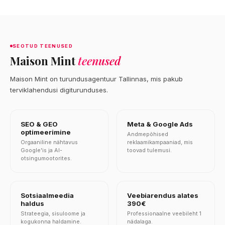
SEOTUD TEENUSED
Maison Mint
teenused
Maison Mint on turundusagentuur Tallinnas, mis pakub
terviklahendusi digiturunduses.
SEO & GEO
Meta & Google Ads
optimeerimine
Andmepõhised
Orgaaniline nähtavus
reklaamikampaaniad, mis
Google'is ja AI-
toovad tulemusi.
otsingumootorites.
Sotsiaalmeedia
Veebiarendus alates
haldus
390€
Strateegia, sisuloome ja
Professionaalne veebileht 1
kogukonna haldamine.
nädalaga.