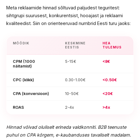
Meta reklaamide hinnad sõltuvad paljudest teguritest:
sihtgrupi suurusest, konkurentsist, hooajast ja reklaami
kvaliteedist. Siin on orienteeruvad numbrid Eesti turu jaoks:
MÕÕDIK
KESKMINE
HEA
EESTIS
TULEMUS
CPM (1000
5-15€
<8€
näitamist)
CPC (klikk)
0.30-1.00€
<0.50€
CPA (konversioon)
10-50€
<20€
ROAS
2-4x
>4x
Hinnad võivad oluliselt erineda valdkonniti. B2B teenuste
puhul on CPA kõrgem, e-kaubanduses tavaliselt madalam.