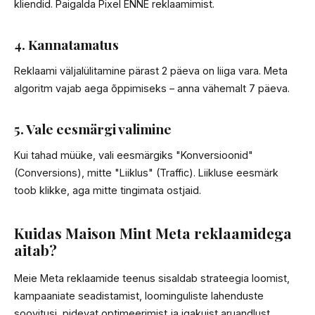
kliendid. Paigalda Pixel ENNE reklaamimist.
4. Kannatamatus
Reklaami väljalülitamine pärast 2 päeva on liiga vara. Meta
algoritm vajab aega õppimiseks – anna vähemalt 7 päeva.
5. Vale eesmärgi valimine
Kui tahad müüke, vali eesmärgiks "Konversioonid"
(Conversions), mitte "Liiklus" (Traffic). Liikluse eesmärk
toob klikke, aga mitte tingimata ostjaid.
Kuidas Maison Mint Meta reklaamidega
aitab?
Meie Meta reklaamide teenus sisaldab strateegia loomist,
kampaaniate seadistamist, loominguliste lahenduste
soovitusi, pidevat optimeerimist ja igakuist aruandlust.