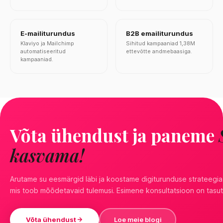
E-mailiturundus
B2B emailiturundus
Klaviyo ja Mailchimp
Sihitud kampaaniad 1,38M
automatiseeritud
ettevõtte andmebaasiga.
kampaaniad.
Võta ühendust ja paneme
kasvama!
Arutame su eesmärgid läbi ja koostame digiturunduse strateegia
mis toob mõõdetavaid tulemusi. Esimene konsultatsioon on tasut
Võta ühendust
Loe meie blogi