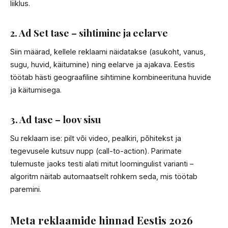
liiklus.
2. Ad Set tase – sihtimine ja eelarve
Siin määrad, kellele reklaami näidatakse (asukoht, vanus,
sugu, huvid, käitumine) ning eelarve ja ajakava. Eestis
töötab hästi geograafiline sihtimine kombineerituna huvide
ja käitumisega.
3. Ad tase – loov sisu
Su reklaam ise: pilt või video, pealkiri, põhitekst ja
tegevusele kutsuv nupp (call-to-action). Parimate
tulemuste jaoks testi alati mitut loomingulist varianti –
algoritm näitab automaatselt rohkem seda, mis töötab
paremini.
Meta reklaamide hinnad Eestis 2026