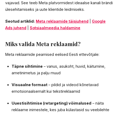
vajavad. See teeb Meta platvormidest ideaalse kanali brändi
ülesehitamiseks ja uute klientide leidmiseks.
Seotud artiklid:
Meta reklaamide täisjuhend
|
Google
Ads juhend
|
Sotsiaalmeedia haldamine
Miks valida Meta reklaamid?
Meta reklaamide peamised eelised Eesti ettevõtjale:
Täpne sihtimine
– vanus, asukoht, huvid, käitumine,
ametinimetus ja palju muud
Visuaalne formaat
– pildid ja videod kõnetavad
emotsionaalsemalt kui tekstireklaamid
Uuestisihtimise (retargeting) võimalused
– näita
reklaame inimestele, kes juba külastasid su veebilehte