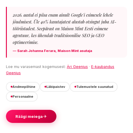
2026. aastal ei piisa enam ainult Google'i esimesele lehele
jõudmisest. Üle 40% kasutajatest alustab otsingut juba AI-
tööriistadest. Seepärast on Maison Mint Eesti esimene
agentuur, kes ühendab traditsioonilise SEO ja GEO
optimeerimise.
— Sarah Johanna Ferara, Maison Mint asutaja
Loe mu varasemast kogemusest:
Äri Geenius
·
E-kaubandus
Geenius
Andmepõhine
Läbipaistev
Tulemustele suunatud
Personaalne
Räägi meiega