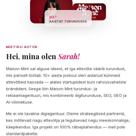
10+
AASTAT TURUNDUSES
ARTIKLI AUTOR
Hei, mina olen
Sarah!
Maison Mint sai alguse ideest, et iga ettevõte väärib turundust,
mis päriselt töötab. 10+ aasta jooksul olen aidanud kümneid
ettevõtteid kasvada — alates startupiidest kuni rahvusvaheliste
brändideni. Seega lõin Maison Mint turundus- ja
reklaamiagentuuri, mis kombineerib digiturunduse, SEO, GEO ja
AI-võimekuse.
Me ei ole tavaline digiagentuur. Oleme strateegilised partnerid,
kes mõtlevad nagu ettevõtja ja tegutsevad nagu meeskonnaliige,
käepikendus. Iga projekt on 100% rätseplahendus — meil pole
standardpakette.