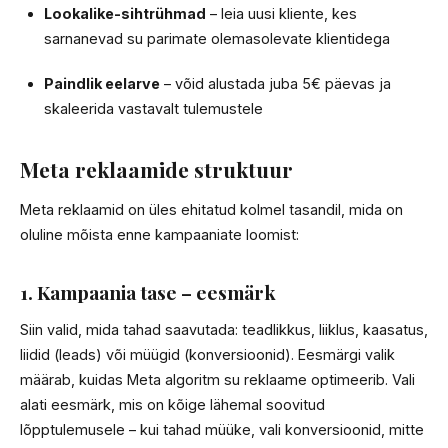
Lookalike-sihtrühmad
– leia uusi kliente, kes
sarnanevad su parimate olemasolevate klientidega
Paindlik eelarve
– võid alustada juba 5€ päevas ja
skaleerida vastavalt tulemustele
Meta reklaamide struktuur
Meta reklaamid on üles ehitatud kolmel tasandil, mida on
oluline mõista enne kampaaniate loomist:
1. Kampaania tase – eesmärk
Siin valid, mida tahad saavutada: teadlikkus, liiklus, kaasatus,
liidid (leads) või müügid (konversioonid). Eesmärgi valik
määrab, kuidas Meta algoritm su reklaame optimeerib. Vali
alati eesmärk, mis on kõige lähemal soovitud
lõpptulemusele – kui tahad müüke, vali konversioonid, mitte