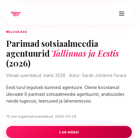
ÜLEVAADE
Parimad sotsiaalmeedia
agentuurid
Tallinnas ja Eestis
(2026)
Viimati uuendatud: märts 2026 · Autor: Sarah Johanna Ferara
Eesti turul tegutseb kümneid agentuure. Oleme koostanud
ülevaate 9 parimast sotsiaalmeedia agentuurist, analüüsides
nende tugevusi, teenuseid ja lähenemisviisi.
12 min lugemist
Uuendatud: 2026-03-24
Loe edasi