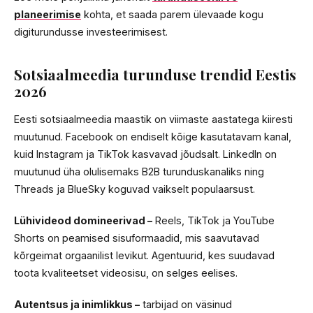
planeerimise
kohta, et saada parem ülevaade kogu
digiturundusse investeerimisest.
Sotsiaalmeedia turunduse trendid Eestis
2026
Eesti sotsiaalmeedia maastik on viimaste aastatega kiiresti
muutunud. Facebook on endiselt kõige kasutatavam kanal,
kuid Instagram ja TikTok kasvavad jõudsalt. LinkedIn on
muutunud üha olulisemaks B2B turunduskanaliks ning
Threads ja BlueSky koguvad vaikselt populaarsust.
Lühivideod domineerivad –
Reels, TikTok ja YouTube
Shorts on peamised sisuformaadid, mis saavutavad
kõrgeimat orgaanilist levikut. Agentuurid, kes suudavad
toota kvaliteetset videosisu, on selges eelises.
Autentsus ja inimlikkus –
tarbijad on väsinud