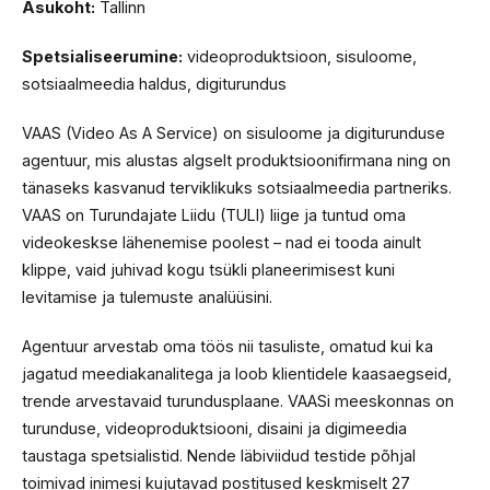
Asukoht:
Tallinn
Spetsialiseerumine:
videoproduktsioon, sisuloome,
sotsiaalmeedia haldus, digiturundus
VAAS (Video As A Service) on sisuloome ja digiturunduse
agentuur, mis alustas algselt produktsioonifirmana ning on
tänaseks kasvanud terviklikuks sotsiaalmeedia partneriks.
VAAS on Turundajate Liidu (TULI) liige ja tuntud oma
videokeskse lähenemise poolest – nad ei tooda ainult
klippe, vaid juhivad kogu tsükli planeerimisest kuni
levitamise ja tulemuste analüüsini.
Agentuur arvestab oma töös nii tasuliste, omatud kui ka
jagatud meediakanalitega ja loob klientidele kaasaegseid,
trende arvestavaid turundusplaane. VAASi meeskonnas on
turunduse, videoproduktsiooni, disaini ja digimeedia
taustaga spetsialistid. Nende läbiviidud testide põhjal
toimivad inimesi kujutavad postitused keskmiselt 27