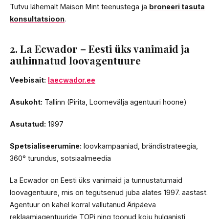
Tutvu lähemalt Maison Mint teenustega ja
broneeri tasuta
konsultatsioon
.
2. La Ecwador – Eesti üks vanimaid ja
auhinnatud loovagentuure
Veebisait:
laecwador.ee
Asukoht:
Tallinn (Pirita, Loomevälja agentuuri hoone)
Asutatud:
1997
Spetsialiseerumine:
loovkampaaniad, brändistrateegia,
360° turundus, sotsiaalmeedia
La Ecwador on Eesti üks vanimaid ja tunnustatumaid
loovagentuure, mis on tegutsenud juba alates 1997. aastast.
Agentuur on kahel korral vallutanud Äripäeva
reklaamiagentuuride TOPi ning toonud koju hulganisti