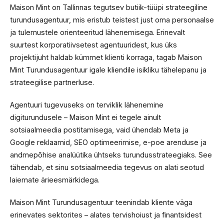
Maison Mint on Tallinnas tegutsev butiik-tüüpi strateegiline
turundusagentuur, mis eristub teistest just oma personaalse
ja tulemustele orienteeritud lähenemisega. Erinevalt
suurtest korporatiivsetest agentuuridest, kus üks
projektijuht haldab kümmet klienti korraga, tagab Maison
Mint Turundusagentuur igale kliendile isikliku tähelepanu ja
strateegilise partnerluse.
Agentuuri tugevuseks on terviklik lähenemine
digiturundusele – Maison Mint ei tegele ainult
sotsiaalmeedia postitamisega, vaid ühendab Meta ja
Google reklaamid, SEO optimeerimise, e-poe arenduse ja
andmepõhise analüütika ühtseks turundusstrateegiaks. See
tähendab, et sinu sotsiaalmeedia tegevus on alati seotud
laiemate ärieesmärkidega.
Maison Mint Turundusagentuur teenindab kliente väga
erinevates sektorites – alates tervishoiust ja finantsidest