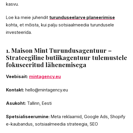
kasvu.
Loe ka meie juhendit
turunduseelarve planeerimise
kohta, et mõista, kui palju sotsiaalmeedia turundusele
investeerida.
1. Maison Mint Turundusagentuur –
Strateegiline butiikagentuur tulemustele
fokuseeritud lähenemisega
Veebisait:
mintagency.eu
Kontakt:
hello@mintagency.eu
Asukoht:
Tallinn, Eesti
Spetsialiseerumine:
Meta reklaamid, Google Ads, Shopify
e-kaubandus, sotsiaalmeedia strateegia, SEO