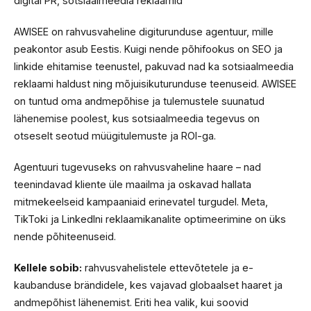
digital PR, sotsiaalmeedia reklaamid
AWISEE on rahvusvaheline digiturunduse agentuur, mille
peakontor asub Eestis. Kuigi nende põhifookus on SEO ja
linkide ehitamise teenustel, pakuvad nad ka sotsiaalmeedia
reklaami haldust ning mõjuisikuturunduse teenuseid. AWISEE
on tuntud oma andmepõhise ja tulemustele suunatud
lähenemise poolest, kus sotsiaalmeedia tegevus on
otseselt seotud müügitulemuste ja ROI-ga.
Agentuuri tugevuseks on rahvusvaheline haare – nad
teenindavad kliente üle maailma ja oskavad hallata
mitmekeelseid kampaaniaid erinevatel turgudel. Meta,
TikToki ja LinkedIni reklaamikanalite optimeerimine on üks
nende põhiteenuseid.
Kellele sobib:
rahvusvahelistele ettevõtetele ja e-
kaubanduse brändidele, kes vajavad globaalset haaret ja
andmepõhist lähenemist. Eriti hea valik, kui soovid