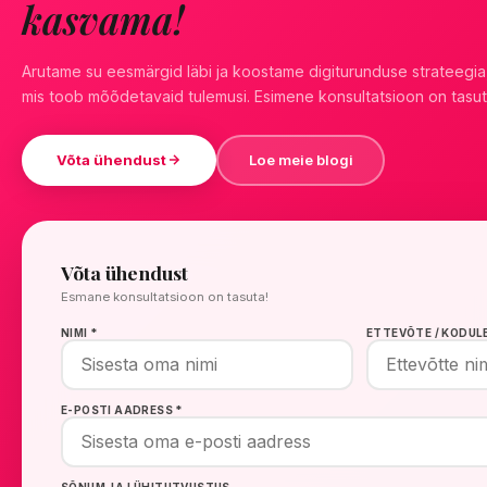
kasvama!
Arutame su eesmärgid läbi ja koostame digiturunduse strateegia
mis toob mõõdetavaid tulemusi. Esimene konsultatsioon on tasut
Võta ühendust
Loe meie blogi
Võta ühendust
Esmane konsultatsioon on tasuta!
NIMI *
ETTEVÕTE / KODUL
E-POSTI AADRESS *
SÕNUM JA LÜHITUTVUSTUS