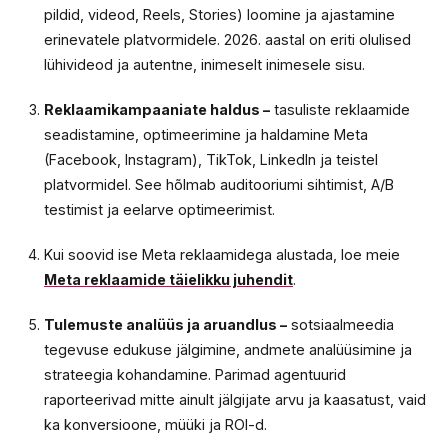
pildid, videod, Reels, Stories) loomine ja ajastamine
erinevatele platvormidele. 2026. aastal on eriti olulised
lühivideod ja autentne, inimeselt inimesele sisu.
Reklaamikampaaniate haldus –
tasuliste reklaamide
seadistamine, optimeerimine ja haldamine Meta
(Facebook, Instagram), TikTok, LinkedIn ja teistel
platvormidel. See hõlmab auditooriumi sihtimist, A/B
testimist ja eelarve optimeerimist.
Kui soovid ise Meta reklaamidega alustada, loe meie
Meta reklaamide täielikku juhendit
.
Tulemuste analüüs ja aruandlus –
sotsiaalmeedia
tegevuse edukuse jälgimine, andmete analüüsimine ja
strateegia kohandamine. Parimad agentuurid
raporteerivad mitte ainult jälgijate arvu ja kaasatust, vaid
ka konversioone, müüki ja ROI-d.