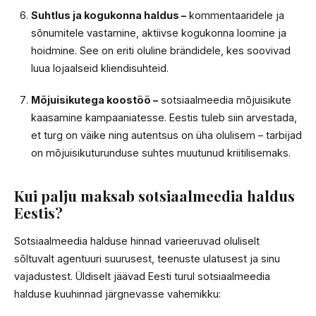
Suhtlus ja kogukonna haldus –
kommentaaridele ja
sõnumitele vastamine, aktiivse kogukonna loomine ja
hoidmine. See on eriti oluline brändidele, kes soovivad
luua lojaalseid kliendisuhteid.
Mõjuisikutega koostöö –
sotsiaalmeedia mõjuisikute
kaasamine kampaaniatesse. Eestis tuleb siin arvestada,
et turg on väike ning autentsus on üha olulisem – tarbijad
on mõjuisikuturunduse suhtes muutunud kriitilisemaks.
Kui palju maksab sotsiaalmeedia haldus
Eestis?
Sotsiaalmeedia halduse hinnad varieeruvad oluliselt
sõltuvalt agentuuri suurusest, teenuste ulatusest ja sinu
vajadustest. Üldiselt jäävad Eesti turul sotsiaalmeedia
halduse kuuhinnad järgnevasse vahemikku: