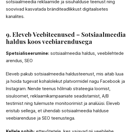
sotsiaalmeedia reklaamide ja sisuhalduse teenust ning
soovivad kasvatada bränditeadlikkust digitaalsetes
kanalites.
9. Eleveb Veebiteenused – Sotsiaalmeedia
haldus koos veebiarendusega
Spetsialiseerumine:
sotsiaalmeedia haldus, veebilehtede
arendus, SEO
Eleveb pakub sotsiaalmeedia haldusteenust, mis aitab luua
ja hoida tugevat kohalolekut platvormidel nagu Facebook ja
Instagram. Nende teenus hõlmab strateegia loomist,
sisuloomet, reklaamikampaaniate seadistamist, A/B
testimist ning tulemuste monitoorimist ja analüüsi. Eleveb
eristub sellega, et ühendab sotsiaalmeedia halduse
veebiarenduse ja SEO teenustega.
Kellele sobib:
ettevõtetele, kes vajavad nii veebilehe