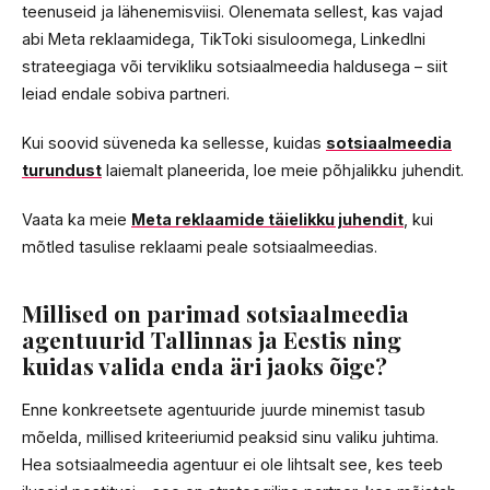
teenuseid ja lähenemisviisi. Olenemata sellest, kas vajad
abi Meta reklaamidega, TikToki sisuloomega, LinkedIni
strateegiaga või tervikliku sotsiaalmeedia haldusega – siit
leiad endale sobiva partneri.
Kui soovid süveneda ka sellesse, kuidas
sotsiaalmeedia
turundust
laiemalt planeerida, loe meie põhjalikku juhendit.
Vaata ka meie
Meta reklaamide täielikku juhendit
, kui
mõtled tasulise reklaami peale sotsiaalmeedias.
Millised on parimad sotsiaalmeedia
agentuurid Tallinnas ja Eestis ning
kuidas valida enda äri jaoks õige?
Enne konkreetsete agentuuride juurde minemist tasub
mõelda, millised kriteeriumid peaksid sinu valiku juhtima.
Hea sotsiaalmeedia agentuur ei ole lihtsalt see, kes teeb