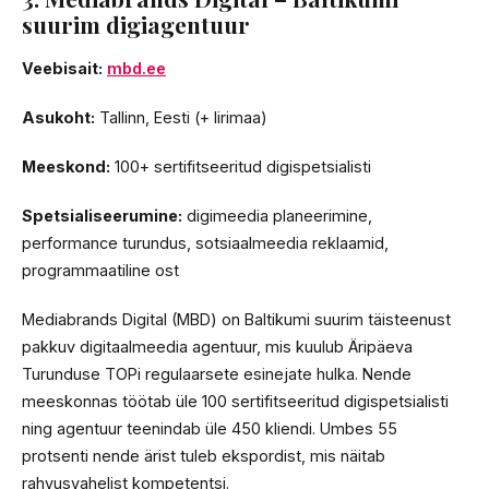
suurim digiagentuur
Veebisait:
mbd.ee
Asukoht:
Tallinn, Eesti (+ Iirimaa)
Meeskond:
100+ sertifitseeritud digispetsialisti
Spetsialiseerumine:
digimeedia planeerimine,
performance turundus, sotsiaalmeedia reklaamid,
programmaatiline ost
Mediabrands Digital (MBD) on Baltikumi suurim täisteenust
pakkuv digitaalmeedia agentuur, mis kuulub Äripäeva
Turunduse TOPi regulaarsete esinejate hulka. Nende
meeskonnas töötab üle 100 sertifitseeritud digispetsialisti
ning agentuur teenindab üle 450 kliendi. Umbes 55
protsenti nende ärist tuleb ekspordist, mis näitab
rahvusvahelist kompetentsi.