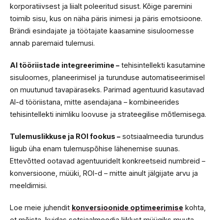
korporatiivsest ja liialt poleeritud sisust. Kõige paremini
toimib sisu, kus on näha päris inimesi ja päris emotsioone.
Brändi esindajate ja töötajate kaasamine sisuloomesse
annab paremaid tulemusi.
AI tööriistade integreerimine –
tehisintellekti kasutamine
sisuloomes, planeerimisel ja turunduse automatiseerimisel
on muutunud tavapäraseks. Parimad agentuurid kasutavad
AI-d tööriistana, mitte asendajana – kombineerides
tehisintellekti inimliku loovuse ja strateegilise mõtlemisega.
Tulemuslikkuse ja ROI fookus –
sotsiaalmeedia turundus
liigub üha enam tulemuspõhise lähenemise suunas.
Ettevõtted ootavad agentuuridelt konkreetseid numbreid –
konversioone, müüki, ROI-d – mitte ainult jälgijate arvu ja
meeldimisi.
Loe meie juhendit
konversioonide optimeerimise
kohta,
et mõista, kuidas sotsiaalmeedia liiklust müügiks muuta.