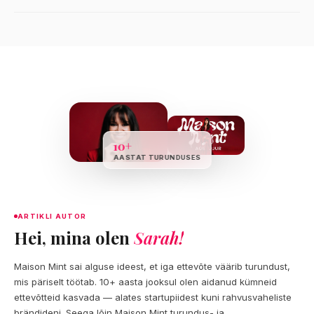
Facebook ja Instagram on Eestis endiselt kõige levinumad
platvormid. TikTok kasvab kiiresti, eriti nooremate sihtrühmade
seas. B2B turunduses on LinkedIn oluline kanal.
10+
AASTAT TURUNDUSES
ARTIKLI AUTOR
Hei, mina olen
Sarah!
Maison Mint sai alguse ideest, et iga ettevõte väärib turundust,
mis päriselt töötab. 10+ aasta jooksul olen aidanud kümneid
ettevõtteid kasvada — alates startupiidest kuni rahvusvaheliste
brändideni. Seega lõin Maison Mint turundus- ja