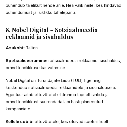
pühendub täielikult nende ärile. Hea valik neile, kes hindavad
pühendumust ja isiklikku tähelepanu.
8. Nobel Digital – Sotsiaalmeedia
reklaamid ja sisuhaldus
Asukoht:
Tallinn
Spetsialiseerumine:
sotsiaalmeedia reklaamid, sisuhaldus,
bränditeadlikkuse kasvatamine
Nobel Digital on Turundajate Liidu (TULI) liige ning
keskendub sotsiaalmeedia reklaamidele ja sisuhaldusele.
Agentuur aitab ettevõtetel sihtrühma täpselt sihtida ja
bränditeadlikkust suurendada läbi hästi planeeritud
kampaaniate.
Kellele sobib:
ettevõtetele, kes otsivad spetsiifiliselt