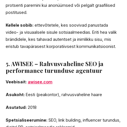
protsenti paremini kui anonüümsed või pelgalt graafilised
postitused.
Kellele sobib:
ettevõtetele, kes soovivad panustada
video- ja visuaalsele sisule sotsiaalmeedias. Eriti hea valik
brändidele, kes tahavad autentset ja inimlikku sisu, mis
eristub tavapärasest korporatiivsest kommunikatsioonist.
5. AWISEE – Rahvusvaheline SEO ja
performance turunduse agentuur
Veebisait:
awisee.com
Asukoht:
Eesti (peakontor), rahvusvaheline haare
Asutatud:
2018
Spetsialiseerumine:
SEO, link building, influencer turundus,