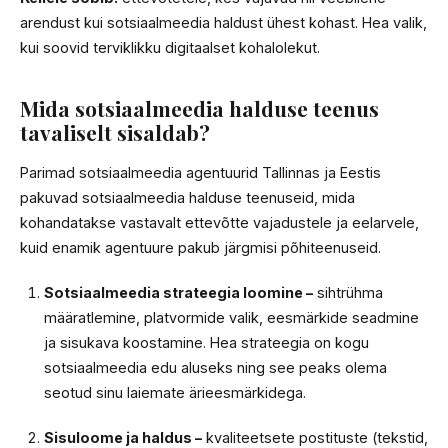
arendust kui sotsiaalmeedia haldust ühest kohast. Hea valik,
kui soovid terviklikku digitaalset kohalolekut.
Mida sotsiaalmeedia halduse teenus
tavaliselt sisaldab?
Parimad sotsiaalmeedia agentuurid Tallinnas ja Eestis
pakuvad sotsiaalmeedia halduse teenuseid, mida
kohandatakse vastavalt ettevõtte vajadustele ja eelarvele,
kuid enamik agentuure pakub järgmisi põhiteenuseid.
Sotsiaalmeedia strateegia loomine –
sihtrühma
määratlemine, platvormide valik, eesmärkide seadmine
ja sisukava koostamine. Hea strateegia on kogu
sotsiaalmeedia edu aluseks ning see peaks olema
seotud sinu laiemate ärieesmärkidega.
Sisuloome ja haldus –
kvaliteetsete postituste (tekstid,