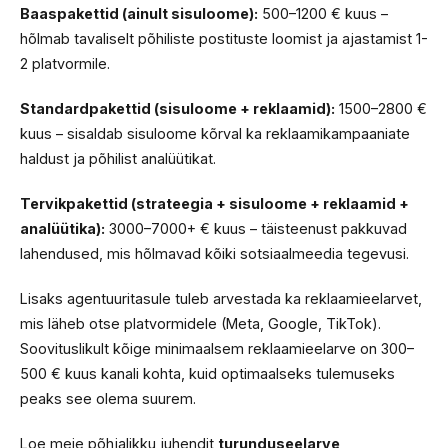
Baaspakettid (ainult sisuloome):
500–1200 € kuus –
hõlmab tavaliselt põhiliste postituste loomist ja ajastamist 1-
2 platvormile.
Standardpakettid (sisuloome + reklaamid):
1500–2800 €
kuus – sisaldab sisuloome kõrval ka reklaamikampaaniate
haldust ja põhilist analüütikat.
Tervikpakettid (strateegia + sisuloome + reklaamid +
analüütika):
3000–7000+ € kuus – täisteenust pakkuvad
lahendused, mis hõlmavad kõiki sotsiaalmeedia tegevusi.
Lisaks agentuuritasule tuleb arvestada ka reklaamieelarvet,
mis läheb otse platvormidele (Meta, Google, TikTok).
Soovituslikult kõige minimaalsem reklaamieelarve on 300–
500 € kuus kanali kohta, kuid optimaalseks tulemuseks
peaks see olema suurem.
Loe meie põhjalikku juhendit
turunduseelarve