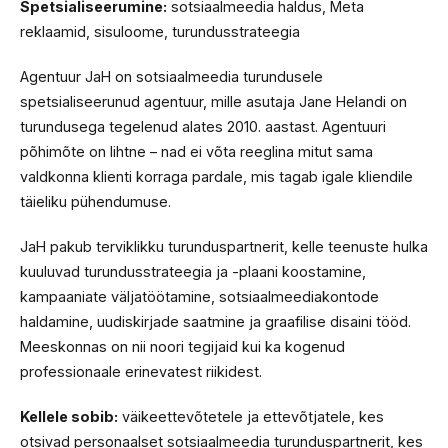
Spetsialiseerumine:
sotsiaalmeedia haldus, Meta
reklaamid, sisuloome, turundusstrateegia
Agentuur JaH on sotsiaalmeedia turundusele
spetsialiseerunud agentuur, mille asutaja Jane Helandi on
turundusega tegelenud alates 2010. aastast. Agentuuri
põhimõte on lihtne – nad ei võta reeglina mitut sama
valdkonna klienti korraga pardale, mis tagab igale kliendile
täieliku pühendumuse.
JaH pakub terviklikku turunduspartnerit, kelle teenuste hulka
kuuluvad turundusstrateegia ja -plaani koostamine,
kampaaniate väljatöötamine, sotsiaalmeediakontode
haldamine, uudiskirjade saatmine ja graafilise disaini tööd.
Meeskonnas on nii noori tegijaid kui ka kogenud
professionaale erinevatest riikidest.
Kellele sobib:
väikeettevõtetele ja ettevõtjatele, kes
otsivad personaalset sotsiaalmeedia turunduspartnerit, kes