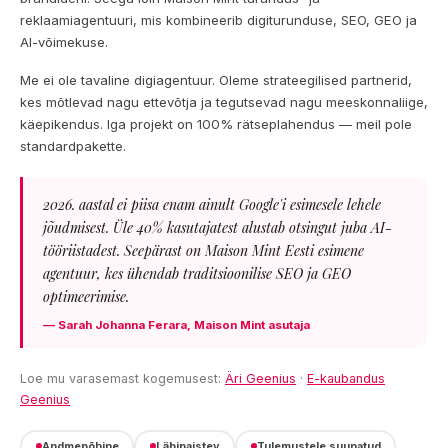
reklaamiagentuuri, mis kombineerib digiturunduse, SEO, GEO ja
AI-võimekuse.
Me ei ole tavaline digiagentuur. Oleme strateegilised partnerid,
kes mõtlevad nagu ettevõtja ja tegutsevad nagu meeskonnaliige,
käepikendus. Iga projekt on 100% rätseplahendus — meil pole
standardpakette.
2026. aastal ei piisa enam ainult Google'i esimesele lehele
jõudmisest. Üle 40% kasutajatest alustab otsingut juba AI-
tööriistadest. Seepärast on Maison Mint Eesti esimene
agentuur, kes ühendab traditsioonilise SEO ja GEO
optimeerimise.
— Sarah Johanna Ferara, Maison Mint asutaja
Loe mu varasemast kogemusest:
Äri Geenius
·
E-kaubandus
Geenius
Andmepõhine
Läbipaistev
Tulemustele suunatud