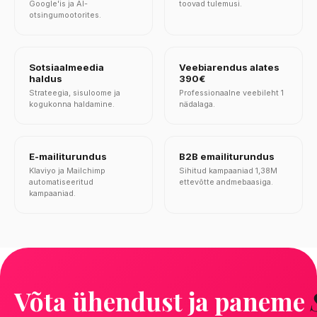
Google'is ja AI-
toovad tulemusi.
otsingumootorites.
Sotsiaalmeedia
Veebiarendus alates
haldus
390€
Strateegia, sisuloome ja
Professionaalne veebileht 1
kogukonna haldamine.
nädalaga.
E-mailiturundus
B2B emailiturundus
Klaviyo ja Mailchimp
Sihitud kampaaniad 1,38M
automatiseeritud
ettevõtte andmebaasiga.
kampaaniad.
Võta ühendust ja paneme