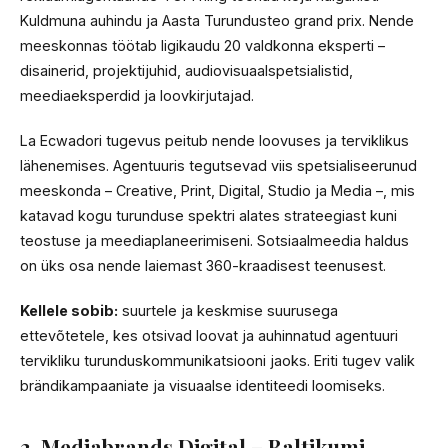
Kuldmuna auhindu ja Aasta Turundusteo grand prix. Nende
meeskonnas töötab ligikaudu 20 valdkonna eksperti –
disainerid, projektijuhid, audiovisuaalspetsialistid,
meediaeksperdid ja loovkirjutajad.
La Ecwadori tugevus peitub nende loovuses ja terviklikus
lähenemises. Agentuuris tegutsevad viis spetsialiseerunud
meeskonda – Creative, Print, Digital, Studio ja Media –, mis
katavad kogu turunduse spektri alates strateegiast kuni
teostuse ja meediaplaneerimiseni. Sotsiaalmeedia haldus
on üks osa nende laiemast 360-kraadisest teenusest.
Kellele sobib:
suurtele ja keskmise suurusega
ettevõtetele, kes otsivad loovat ja auhinnatud agentuuri
tervikliku turunduskommunikatsiooni jaoks. Eriti tugev valik
brändikampaaniate ja visuaalse identiteedi loomiseks.
3. Mediabrands Digital – Baltikumi