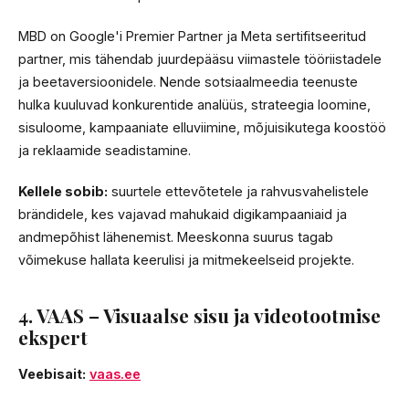
MBD on Google'i Premier Partner ja Meta sertifitseeritud
partner, mis tähendab juurdepääsu viimastele tööriistadele
ja beetaversioonidele. Nende sotsiaalmeedia teenuste
hulka kuuluvad konkurentide analüüs, strateegia loomine,
sisuloome, kampaaniate elluviimine, mõjuisikutega koostöö
ja reklaamide seadistamine.
Kellele sobib:
suurtele ettevõtetele ja rahvusvahelistele
brändidele, kes vajavad mahukaid digikampaaniaid ja
andmepõhist lähenemist. Meeskonna suurus tagab
võimekuse hallata keerulisi ja mitmekeelseid projekte.
4. VAAS – Visuaalse sisu ja videotootmise
ekspert
Veebisait:
vaas.ee