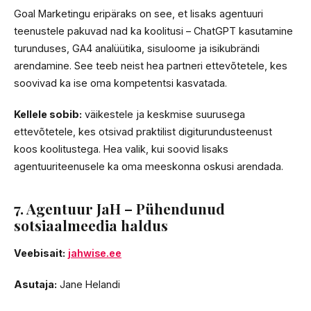
Goal Marketingu eripäraks on see, et lisaks agentuuri
teenustele pakuvad nad ka koolitusi – ChatGPT kasutamine
turunduses, GA4 analüütika, sisuloome ja isikubrändi
arendamine. See teeb neist hea partneri ettevõtetele, kes
soovivad ka ise oma kompetentsi kasvatada.
Kellele sobib:
väikestele ja keskmise suurusega
ettevõtetele, kes otsivad praktilist digiturundusteenust
koos koolitustega. Hea valik, kui soovid lisaks
agentuuriteenusele ka oma meeskonna oskusi arendada.
7. Agentuur JaH – Pühendunud
sotsiaalmeedia haldus
Veebisait:
jahwise.ee
Asutaja:
Jane Helandi