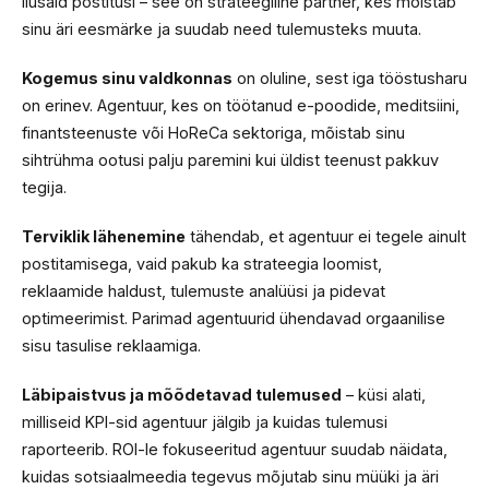
ilusaid postitusi – see on strateegiline partner, kes mõistab
sinu äri eesmärke ja suudab need tulemusteks muuta.
Kogemus sinu valdkonnas
on oluline, sest iga tööstusharu
on erinev. Agentuur, kes on töötanud e-poodide, meditsiini,
finantsteenuste või HoReCa sektoriga, mõistab sinu
sihtrühma ootusi palju paremini kui üldist teenust pakkuv
tegija.
Terviklik lähenemine
tähendab, et agentuur ei tegele ainult
postitamisega, vaid pakub ka strateegia loomist,
reklaamide haldust, tulemuste analüüsi ja pidevat
optimeerimist. Parimad agentuurid ühendavad orgaanilise
sisu tasulise reklaamiga.
Läbipaistvus ja mõõdetavad tulemused
– küsi alati,
milliseid KPI-sid agentuur jälgib ja kuidas tulemusi
raporteerib. ROI-le fokuseeritud agentuur suudab näidata,
kuidas sotsiaalmeedia tegevus mõjutab sinu müüki ja äri