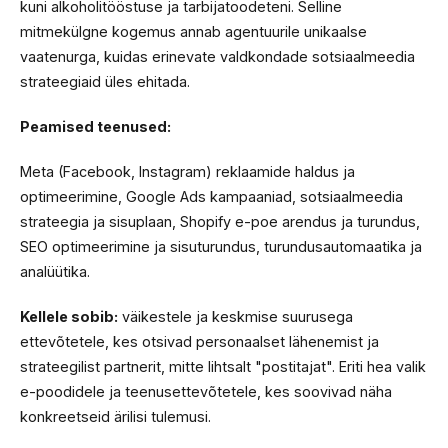
kuni alkoholitööstuse ja tarbijatoodeteni. Selline
mitmekülgne kogemus annab agentuurile unikaalse
vaatenurga, kuidas erinevate valdkondade sotsiaalmeedia
strateegiaid üles ehitada.
Peamised teenused:
Meta (Facebook, Instagram) reklaamide haldus ja
optimeerimine, Google Ads kampaaniad, sotsiaalmeedia
strateegia ja sisuplaan, Shopify e-poe arendus ja turundus,
SEO optimeerimine ja sisuturundus, turundusautomaatika ja
analüütika.
Kellele sobib:
väikestele ja keskmise suurusega
ettevõtetele, kes otsivad personaalset lähenemist ja
strateegilist partnerit, mitte lihtsalt "postitajat". Eriti hea valik
e-poodidele ja teenusettevõtetele, kes soovivad näha
konkreetseid ärilisi tulemusi.