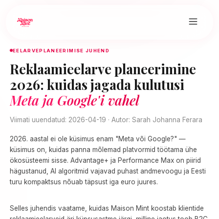
EELARVEPLANEERIMISE JUHEND
Reklaamieelarve planeerimine
2026: kuidas jagada kulutusi
Meta ja Google'i vahel
Viimati uuendatud: 2026-04-19 · Autor: Sarah Johanna Ferara
2026. aastal ei ole küsimus enam "Meta või Google?" —
küsimus on, kuidas panna mõlemad platvormid töötama ühe
ökosüsteemi sisse. Advantage+ ja Performance Max on piirid
hägustanud, AI algoritmid vajavad puhast andmevoogu ja Eesti
turu kompaktsus nõuab täpsust iga euro juures.
Selles juhendis vaatame, kuidas Maison Mint koostab klientide
reklaamieelarveid äri küpsusastme järgi, milline jaotus toob B2C