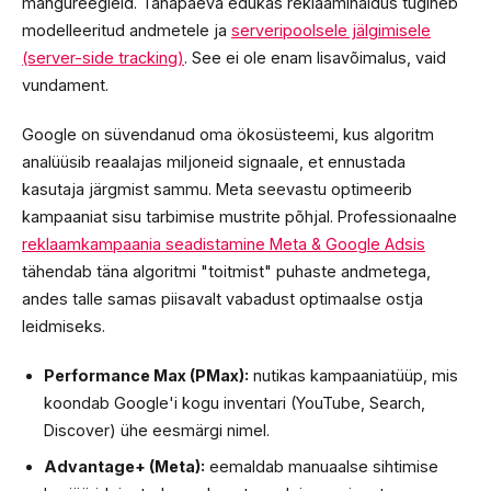
mängureegleid. Tänapäeva edukas reklaamihaldus tugineb
modelleeritud andmetele ja
serveripoolsele jälgimisele
(server-side tracking)
. See ei ole enam lisavõimalus, vaid
vundament.
Google on süvendanud oma ökosüsteemi, kus algoritm
analüüsib reaalajas miljoneid signaale, et ennustada
kasutaja järgmist sammu. Meta seevastu optimeerib
kampaaniat sisu tarbimise mustrite põhjal. Professionaalne
reklaamkampaania seadistamine Meta & Google Adsis
tähendab täna algoritmi "toitmist" puhaste andmetega,
andes talle samas piisavalt vabadust optimaalse ostja
leidmiseks.
Performance Max (PMax):
nutikas kampaaniatüüp, mis
koondab Google'i kogu inventari (YouTube, Search,
Discover) ühe eesmärgi nimel.
Advantage+ (Meta):
eemaldab manuaalse sihtimise