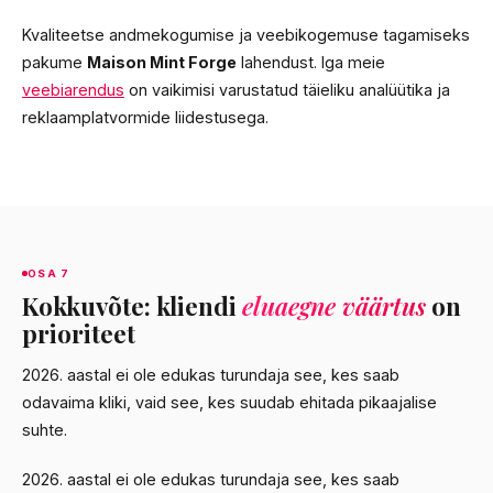
Kvaliteetse andmekogumise ja veebikogemuse tagamiseks
pakume
Maison Mint Forge
lahendust. Iga meie
veebiarendus
on vaikimisi varustatud täieliku analüütika ja
reklaamplatvormide liidestusega.
OSA 7
Kokkuvõte: kliendi
eluaegne väärtus
on
prioriteet
2026. aastal ei ole edukas turundaja see, kes saab
odavaima kliki, vaid see, kes suudab ehitada pikaajalise
suhte.
2026. aastal ei ole edukas turundaja see, kes saab