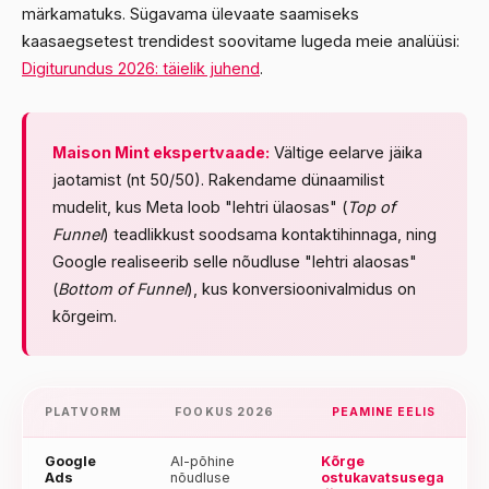
märkamatuks. Sügavama ülevaate saamiseks
kaasaegsetest trendidest soovitame lugeda meie analüüsi:
Digiturundus 2026: täielik juhend
.
Maison Mint ekspertvaade:
Vältige eelarve jäika
jaotamist (nt 50/50). Rakendame dünaamilist
mudelit, kus Meta loob "lehtri ülaosas" (
Top of
Funnel
) teadlikkust soodsama kontaktihinnaga, ning
Google realiseerib selle nõudluse "lehtri alaosas"
(
Bottom of Funnel
), kus konversioonivalmidus on
kõrgeim.
PLATVORM
FOOKUS 2026
PEAMINE EELIS
Google
AI-põhine
Kõrge
Ads
nõudluse
ostukavatsusega