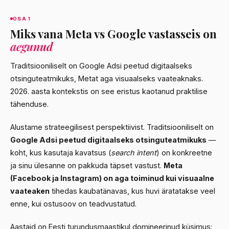
OSA 1
Miks vana Meta vs Google vastasseis on
aegunud
Traditsiooniliselt on Google Adsi peetud digitaalseks
otsinguteatmikuks, Metat aga visuaalseks vaateaknaks.
2026. aasta kontekstis on see eristus kaotanud praktilise
tähenduse.
Alustame strateegilisest perspektiivist. Traditsiooniliselt on
Google Adsi peetud digitaalseks otsinguteatmikuks
—
koht, kus kasutaja kavatsus (
search intent
) on konkreetne
ja sinu ülesanne on pakkuda täpset vastust.
Meta
(Facebook ja Instagram) on aga toiminud kui visuaalne
vaateaken
tihedas kaubatänavas, kus huvi äratatakse veel
enne, kui ostusoov on teadvustatud.
Aastaid on Eesti turundusmaastikul domineerinud küsimus: