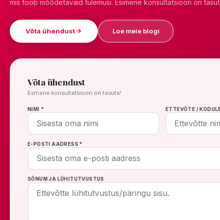
mis toob mõõdetavaid tulemusi. Esimene konsultatsioon on tasut
Võta ühendust
Loe meie blogi
Võta ühendust
Esmane konsultatsioon on tasuta!
NIMI *
ETTEVÕTE / KODUL
E-POSTI AADRESS *
SÕNUM JA LÜHITUTVUSTUS