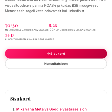
visuaaltoodetele parima ROAS-i ja kuidas B2B müügivihjed
Metast saab sageli kätte odavamalt kui LinkedInist.
70/30
8.2x
META/GOOGLE JAOTUS KASVUFAASIS
TÜÜPILINE ROAS B2C META KAMPAANIAS
14 p
ALGORITMI ÕPPEFAAS — ÄRA SEGA VAHELE
Sisukord
Konsultatsioon
Sisukord
Miks vana Meta vs Google vastasseis on