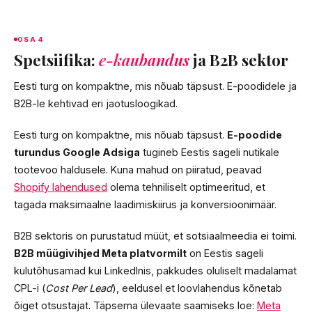
OSA 4
Spetsiifika:
e-kaubandus
ja B2B sektor
Eesti turg on kompaktne, mis nõuab täpsust. E-poodidele ja
B2B-le kehtivad eri jaotusloogikad.
Eesti turg on kompaktne, mis nõuab täpsust.
E-poodide
turundus Google Adsiga
tugineb Eestis sageli nutikale
tootevoo haldusele. Kuna mahud on piiratud, peavad
Shopify lahendused
olema tehniliselt optimeeritud, et
tagada maksimaalne laadimiskiirus ja konversioonimäär.
B2B sektoris on purustatud müüt, et sotsiaalmeedia ei toimi.
B2B müügivihjed Meta platvormilt
on Eestis sageli
kulutõhusamad kui LinkedInis, pakkudes oluliselt madalamat
CPL-i (
Cost Per Lead
), eeldusel et loovlahendus kõnetab
õiget otsustajat. Täpsema ülevaate saamiseks loe:
Meta