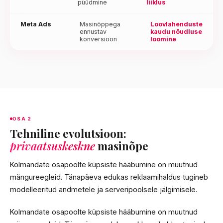
püüdmine
liiklus
Meta Ads
Masinõppega
Loovlahenduste
ennustav
kaudu nõudluse
konversioon
loomine
OSA 2
Tehniline evolutsioon:
privaatsuskeskne
masinõpe
Kolmandate osapoolte küpsiste hääbumine on muutnud
mängureegleid. Tänapäeva edukas reklaamihaldus tugineb
modelleeritud andmetele ja serveripoolsele jälgimisele.
Kolmandate osapoolte küpsiste hääbumine on muutnud