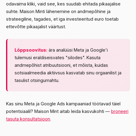
odavaima kliki, vaid see, kes suudab ehitada pikaajalise
suhte. Maison Minti lähenemine on andmepõhine ja
strateegiline, tagades, et iga investeeritud euro toetab
ettevõtte pikaajalist väärtust.
Lõppsoovitus:
ära analüüsi Meta ja Google'i
tulemusi eraldiseisvates "silodes". Kasuta
andmepõhist atribuutsiooni, et mõista, kuidas
sotsiaalmeedia aktiivsus kasvatab sinu orgaanilist ja
tasulist otsingumahtu.
Kas sinu Meta ja Google Ads kampaaniad töötavad täiel
potentsiaalil? Maison Mint aitab leida kasvukohti —
broneeri
tasuta konsultatsioon
.