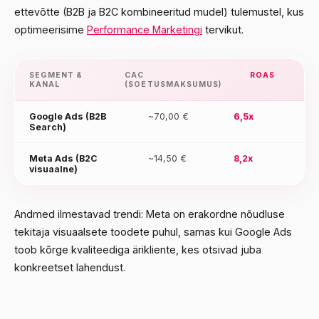
ettevõtte (B2B ja B2C kombineeritud mudel) tulemustel, kus
optimeerisime
Performance Marketingi
tervikut.
SEGMENT &
CAC
ROAS
KANAL
(SOETUSMAKSUMUS)
Google Ads (B2B
~70,00 €
6,5x
Search)
Meta Ads (B2C
~14,50 €
8,2x
visuaalne)
Andmed ilmestavad trendi: Meta on erakordne nõudluse
tekitaja visuaalsete toodete puhul, samas kui Google Ads
toob kõrge kvaliteediga ärikliente, kes otsivad juba
konkreetset lahendust.