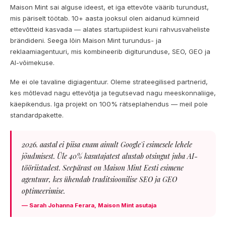
Maison Mint sai alguse ideest, et iga ettevõte väärib turundust,
mis päriselt töötab. 10+ aasta jooksul olen aidanud kümneid
ettevõtteid kasvada — alates startupiidest kuni rahvusvaheliste
brändideni. Seega lõin Maison Mint turundus- ja
reklaamiagentuuri, mis kombineerib digiturunduse, SEO, GEO ja
AI-võimekuse.
Me ei ole tavaline digiagentuur. Oleme strateegilised partnerid,
kes mõtlevad nagu ettevõtja ja tegutsevad nagu meeskonnaliige,
käepikendus. Iga projekt on 100% rätseplahendus — meil pole
standardpakette.
2026. aastal ei piisa enam ainult Google'i esimesele lehele
jõudmisest. Üle 40% kasutajatest alustab otsingut juba AI-
tööriistadest. Seepärast on Maison Mint Eesti esimene
agentuur, kes ühendab traditsioonilise SEO ja GEO
optimeerimise.
— Sarah Johanna Ferara, Maison Mint asutaja