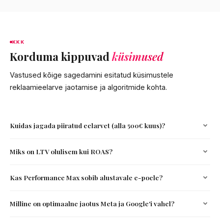
KKK
Korduma kippuvad
küsimused
Vastused kõige sagedamini esitatud küsimustele
reklaamieelarve jaotamise ja algoritmide kohta.
Kuidas jagada piiratud eelarvet (alla 500€ kuus)?
Väikese eelarve puhul soovitame fookust hoida ühes
Miks on LTV olulisem kui ROAS?
kanalis, et saavutada piisav andmemaht algoritmi
õppimiseks. Tavaliselt on selleks Google Search, mis toob
Tänapäeva tihedas konkurentsis võib esmaostu
Kas Performance Max sobib alustavale e-poele?
kiireima konversiooni ja selge ostukavatsusega liikluse.
soetusmaksumus olla kõrge. Fookus kliendi eluaegsele
väärtusele (LTV) tagab äri jätkusuutlikkuse, arvestades
Performance Max nõuab efektiivseks tööks
Milline on optimaalne jaotus Meta ja Google'i vahel?
korduvaid oste ja brändilojaalsust.
märkimisväärset andmevoogu (orienteeruvalt 30–50
konversiooni kuus). Alustavatele poodidele soovitame