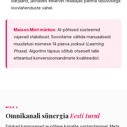
barjäärid, jaotades eelarvet reaalajas parima tasuvusega
loovlahenduste vahel.
Maison Mint märkus:
AI-põhised süsteemid
vajavad stabiilsust. Soovitame vältida manuaalseid
muudatusi esimese 14 päeva jooksul (
Learning
Phase
). Algoritmi täpsus sõltub otseselt talle
etteantud konversiooniandmete kvaliteedist.
OSA 3
Omnikanali sünergia
Eesti turul
Edukad kampaaniad ei põhine kanalite vastandamisel. Meta