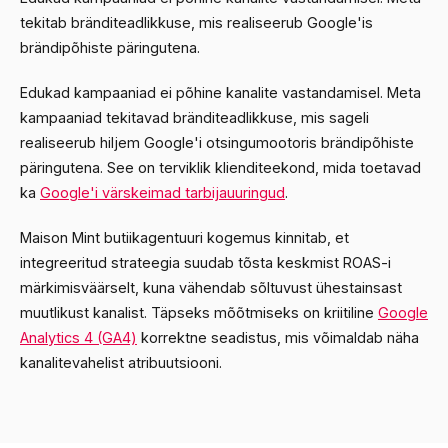
tekitab bränditeadlikkuse, mis realiseerub Google'is
brändipõhiste päringutena.
Edukad kampaaniad ei põhine kanalite vastandamisel. Meta
kampaaniad tekitavad bränditeadlikkuse, mis sageli
realiseerub hiljem Google'i otsingumootoris brändipõhiste
päringutena. See on terviklik klienditeekond, mida toetavad
ka
Google'i värskeimad tarbijauuringud
.
Maison Mint butiikagentuuri kogemus kinnitab, et
integreeritud strateegia suudab tõsta keskmist ROAS-i
märkimisväärselt, kuna vähendab sõltuvust ühestainsast
muutlikust kanalist. Täpseks mõõtmiseks on kriitiline
Google
Analytics 4 (GA4)
korrektne seadistus, mis võimaldab näha
kanalitevahelist atribuutsiooni.