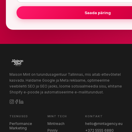
Saada päring
Maison Mint on turundusagentuur Tallinnas, mis aitab ettevõtetel
kasvada. Haldame Google ja Meta reklaame, optimeerime
veebilehti SEO ja GEO jaoks, loome sotsiaalmeedia sisu, ehitame
Shopify e-poode ja automatiseerime e-mailiturundust.
TEENUSED
MINT TECH
KONTAKT
Performance
Mintreach
hello@mintagency.eu
Marketing
Pinnly
+372 5555 6880