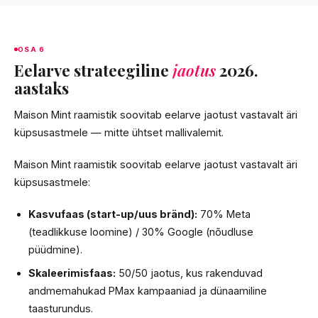
OSA 6
Eelarve strateegiline
jaotus
2026.
aastaks
Maison Mint raamistik soovitab eelarve jaotust vastavalt äri
küpsusastmele — mitte ühtset mallivalemit.
Maison Mint raamistik soovitab eelarve jaotust vastavalt äri
küpsusastmele:
Kasvufaas (start-up/uus bränd):
70% Meta
(teadlikkuse loomine) / 30% Google (nõudluse
püüdmine).
Skaleerimisfaas:
50/50 jaotus, kus rakenduvad
andmemahukad PMax kampaaniad ja dünaamiline
taasturundus.