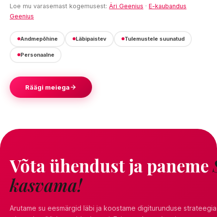
Loe mu varasemast kogemusest:
Äri Geenius
·
E-kaubandus
Geenius
Andmepõhine
Läbipaistev
Tulemustele suunatud
Personaalne
Räägi meiega
Võta ühendust ja paneme
kasvama!
Arutame su eesmärgid läbi ja koostame digiturunduse strateegia