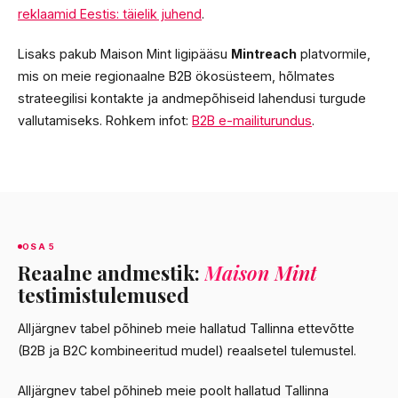
reklaamid Eestis: täielik juhend
.
Lisaks pakub Maison Mint ligipääsu
Mintreach
platvormile,
mis on meie regionaalne B2B ökosüsteem, hõlmates
strateegilisi kontakte ja andmepõhiseid lahendusi turgude
vallutamiseks. Rohkem infot:
B2B e-mailiturundus
.
OSA 5
Reaalne andmestik:
Maison Mint
testimistulemused
Alljärgnev tabel põhineb meie hallatud Tallinna ettevõtte
(B2B ja B2C kombineeritud mudel) reaalsetel tulemustel.
Alljärgnev tabel põhineb meie poolt hallatud Tallinna