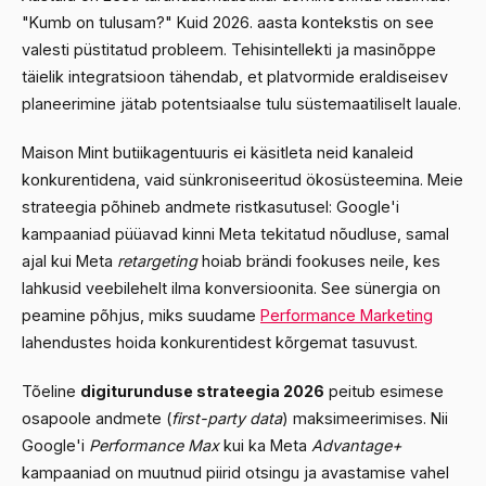
"Kumb on tulusam?" Kuid 2026. aasta kontekstis on see
valesti püstitatud probleem. Tehisintellekti ja masinõppe
täielik integratsioon tähendab, et platvormide eraldiseisev
planeerimine jätab potentsiaalse tulu süstemaatiliselt lauale.
Maison Mint butiikagentuuris ei käsitleta neid kanaleid
konkurentidena, vaid sünkroniseeritud ökosüsteemina. Meie
strateegia põhineb andmete ristkasutusel: Google'i
kampaaniad püüavad kinni Meta tekitatud nõudluse, samal
ajal kui Meta
retargeting
hoiab brändi fookuses neile, kes
lahkusid veebilehelt ilma konversioonita. See sünergia on
peamine põhjus, miks suudame
Performance Marketing
lahendustes hoida konkurentidest kõrgemat tasuvust.
Tõeline
digiturunduse strateegia 2026
peitub esimese
osapoole andmete (
first-party data
) maksimeerimises. Nii
Google'i
Performance Max
kui ka Meta
Advantage+
kampaaniad on muutnud piirid otsingu ja avastamise vahel