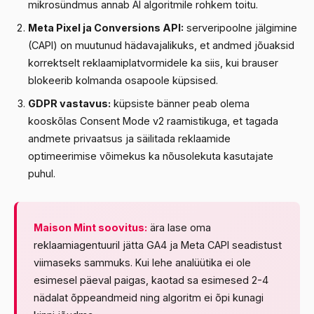
mikrosündmus annab AI algoritmile rohkem toitu.
Meta Pixel ja Conversions API:
serveripoolne jälgimine
(CAPI) on muutunud hädavajalikuks, et andmed jõuaksid
korrektselt reklaamiplatvormidele ka siis, kui brauser
blokeerib kolmanda osapoole küpsised.
GDPR vastavus:
küpsiste bänner peab olema
kooskõlas Consent Mode v2 raamistikuga, et tagada
andmete privaatsus ja säilitada reklaamide
optimeerimise võimekus ka nõusolekuta kasutajate
puhul.
Maison Mint soovitus:
ära lase oma
reklaamiagentuuril jätta GA4 ja Meta CAPI seadistust
viimaseks sammuks. Kui lehe analüütika ei ole
esimesel päeval paigas, kaotad sa esimesed 2-4
nädalat õppeandmeid ning algoritm ei õpi kunagi