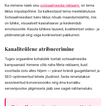
Kui inimene näeb sinu
sotsiaalmeedia reklaami
, on tema
liiklus impulsipõhine. Sa katkestasid tema meelelahutuse.
Sotsiaalmeediast tulev liiklus nõuab maandumislehte, mis
on lühike, visuaalselt kaasahaarav ja keskendub
emotsioonile. Kasuta lühikesi lauseid, kvaliteetset video- ja
pildimaterjali ning väga konkreetset pakkumist.
Kanaliteülene atribueerimine
Tugev orgaaniline kohalolek toetab sotsiaalmeedia
kampaaniaid. Inimene võib näha Meta reklaami, kuid
sooritada ostu alles hiljem — pärast brändi guugeldamist ja
SEO-optimeeritud lehele jõudmist. Seda nimetatakse
assisteeritud konversiooniks ning ilma korraliku
serveripoolse jälgimiseta jääb see sageli nähtamatuks.