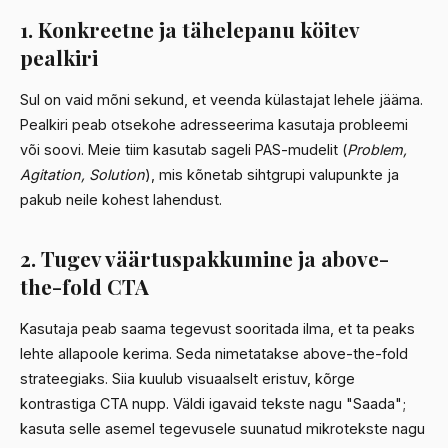
1. Konkreetne ja tähelepanu köitev
pealkiri
Sul on vaid mõni sekund, et veenda külastajat lehele jääma.
Pealkiri peab otsekohe adresseerima kasutaja probleemi
või soovi. Meie tiim kasutab sageli PAS-mudelit (
Problem,
Agitation, Solution
), mis kõnetab sihtgrupi valupunkte ja
pakub neile kohest lahendust.
2. Tugev väärtuspakkumine ja above-
the-fold CTA
Kasutaja peab saama tegevust sooritada ilma, et ta peaks
lehte allapoole kerima. Seda nimetatakse above-the-fold
strateegiaks. Siia kuulub visuaalselt eristuv, kõrge
kontrastiga CTA nupp. Väldi igavaid tekste nagu "Saada";
kasuta selle asemel tegevusele suunatud mikrotekste nagu