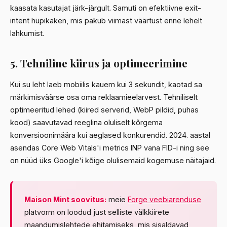
kaasata kasutajat järk-järgult. Samuti on efektiivne exit-
intent hüpikaken, mis pakub viimast väärtust enne lehelt
lahkumist.
5. Tehniline kiirus ja optimeerimine
Kui su leht laeb mobiilis kauem kui 3 sekundit, kaotad sa
märkimisväärse osa oma reklaamieelarvest. Tehniliselt
optimeeritud lehed (kiired serverid, WebP pildid, puhas
kood) saavutavad reeglina oluliselt kõrgema
konversioonimäära kui aeglased konkurendid. 2024. aastal
asendas Core Web Vitals'i metrics INP vana FID-i ning see
on nüüd üks Google'i kõige olulisemaid kogemuse näitajaid.
Maison Mint soovitus:
meie
Forge veebiarenduse
platvorm on loodud just selliste välkkiirete
maandumislehtede ehitamiseks, mis sisaldavad