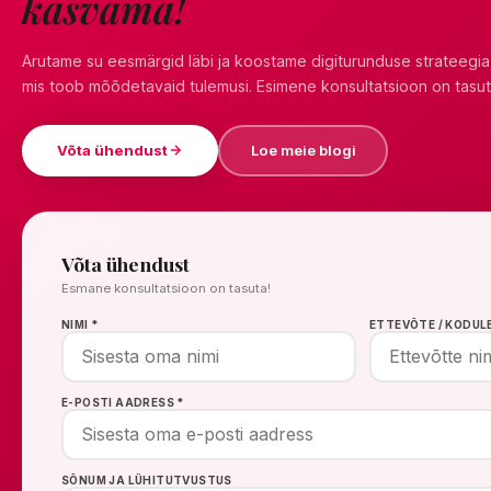
kasvama!
Arutame su eesmärgid läbi ja koostame digiturunduse strateegia
mis toob mõõdetavaid tulemusi. Esimene konsultatsioon on tasut
Võta ühendust
Loe meie blogi
Võta ühendust
Esmane konsultatsioon on tasuta!
NIMI *
ETTEVÕTE / KODUL
E-POSTI AADRESS *
SÕNUM JA LÜHITUTVUSTUS