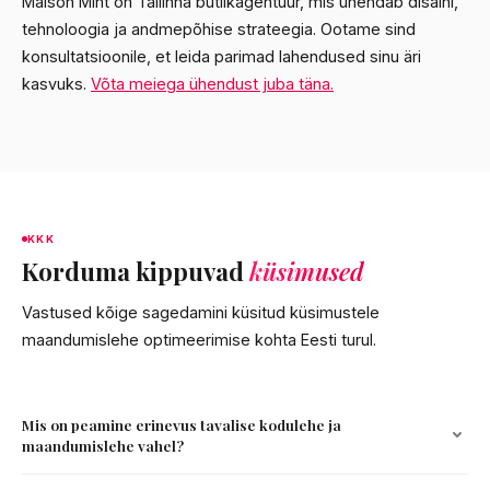
Maison Mint on Tallinna butiikagentuur, mis ühendab disaini,
tehnoloogia ja andmepõhise strateegia. Ootame sind
konsultatsioonile, et leida parimad lahendused sinu äri
kasvuks.
Võta meiega ühendust juba täna.
KKK
Korduma kippuvad
küsimused
Vastused kõige sagedamini küsitud küsimustele
maandumislehe optimeerimise kohta Eesti turul.
Mis on peamine erinevus tavalise kodulehe ja
maandumislehe vahel?
Tavaline koduleht on üldine infoallikas mitme eesmärgiga,