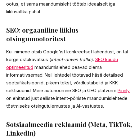
ootus, et sama maandumisleht töötab ideaalselt iga
liiklusallika puhul.
SEO: orgaaniline liiklus
otsingumootoritest
Kui inimene otsib Google'ist konkreetset lahendust, on tal
kõrge ostukavatsus (
intent-driven traffic
).
SEO kaudu
optimeeritud
maandumislehed peavad olema
informatiivsemad. Neil lehtedel töötavad hästi detailsed
spetsifikatsioonid, pikem tekst, võrdlustabelid ja KKK
sektsioonid. Meie autonoomne SEO ja GEO platvorm
Pinnly
on ehitatud just selliste intent-põhiste maandumislehtede
tõstmiseks otsingutulemustes ja AI-vastustes.
Sotsiaalmeedia reklaamid (Meta, TikTok,
LinkedIn)