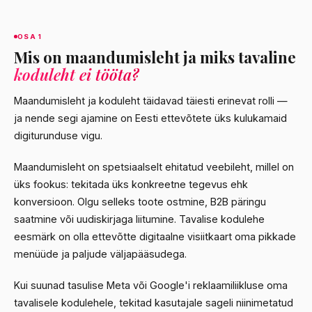
OSA 1
Mis on maandumisleht ja miks tavaline
koduleht ei tööta?
Maandumisleht ja koduleht täidavad täiesti erinevat rolli —
ja nende segi ajamine on Eesti ettevõtete üks kulukamaid
digiturunduse vigu.
Maandumisleht on spetsiaalselt ehitatud veebileht, millel on
üks fookus: tekitada üks konkreetne tegevus ehk
konversioon. Olgu selleks toote ostmine, B2B päringu
saatmine või uudiskirjaga liitumine. Tavalise kodulehe
eesmärk on olla ettevõtte digitaalne visiitkaart oma pikkade
menüüde ja paljude väljapääsudega.
Kui suunad tasulise Meta või Google'i reklaamiliikluse oma
tavalisele kodulehele, tekitad kasutajale sageli niinimetatud