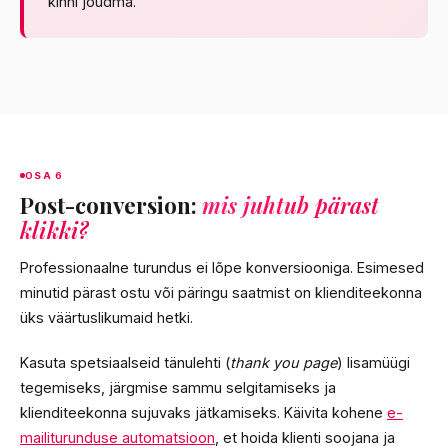
kinni jõudma.
OSA 6
Post-conversion:
mis juhtub pärast
klikki?
Professionaalne turundus ei lõpe konversiooniga. Esimesed
minutid pärast ostu või päringu saatmist on klienditeekonna
üks väärtuslikumaid hetki.
Kasuta spetsiaalseid tänulehti (
thank you page
) lisamüügi
tegemiseks, järgmise sammu selgitamiseks ja
klienditeekonna sujuvaks jätkamiseks. Käivita kohene
e-
mailiturunduse automatsioon
, et hoida klienti soojana ja