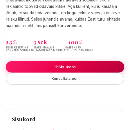
reklaamid toovad odavaid klikke. Aga kui leht, kuhu kasutaja
jõuab, ei suuda teda veenda, on kogu eelnev vaev ja eelarve
raisku läinud. Selles juhendis avame, kuidas Eesti turul ehitada
maandumisleht, mis päriselt konverteerib.
2.3%
3 sek
+100%
EESTI KESKMINE
MAKSIMAALNE
KÄIBE KASV
KONVERSIOONIMÄÄR
LAADIMISAEG MOBIILIS
1% → 2% CRO PUHUL
Sisukord
Konsultatsioon
Sisukord