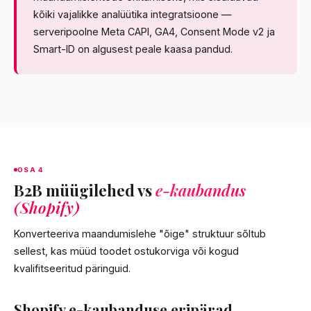
kõiki vajalikke analüütika integratsioone —
serveripoolne Meta CAPI, GA4, Consent Mode v2 ja
Smart-ID on algusest peale kaasa pandud.
OSA 4
B2B müügilehed vs
e-kaubandus
(Shopify)
Konverteeriva maandumislehe "õige" struktuur sõltub
sellest, kas müüd toodet ostukorviga või kogud
kvalifitseeritud päringuid.
Shopify e-kaubanduse eripärad