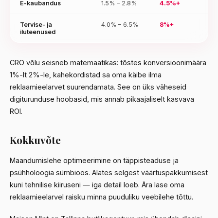
E-kaubandus
1.5% – 2.8%
4.5%+
Tervise- ja
4.0% – 6.5%
8%+
iluteenused
CRO võlu seisneb matemaatikas: tõstes konversioonimäära
1%-lt 2%-le, kahekordistad sa oma käibe ilma
reklaamieelarvet suurendamata. See on üks väheseid
digiturunduse hoobasid, mis annab pikaajaliselt kasvava
ROI.
Kokkuvõte
Maandumislehe optimeerimine on täppisteaduse ja
psühholoogia sümbioos. Alates selgest väärtuspakkumisest
kuni tehnilise kiiruseni — iga detail loeb. Ära lase oma
reklaamieelarvel raisku minna puuduliku veebilehe tõttu.