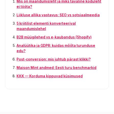
Mis on maandumisleht ja miks tavaline koduleht
ei tööta?
Liikluse allika vastavus: SEO vs sotsiaalmeedia
5 kriitilist elementi konverteerival
maandumislehel
B2B müügilehed vs e-kaubandus (Shopify)
Analüütika ja GDPR: kuidas mõõta turunduse
edu?
Post-conversion: mis juhtub pärast klikki?
Maison Mint andmed: Eesti turu benchmarkid
KKK — Korduma kippuvad küsimused