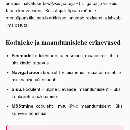
analüüsi halvatuse (
analysis paralysis
). Liiga palju valikuid
tapab konversiooni. Külastaja klõpsab mõnele
menüüpunktile, satub artiklisse, unustab reklaami ja lahkub
ilma ostuta.
Kodulehe ja maandumislehe erinevused
Eesmärk:
koduleht = mitu eesmärki, maandumisleht =
üks kindel tegevus.
Navigatsioon:
koduleht = täismenüü, maandumisleht =
minimaalne või puudub.
Sisu:
koduleht = üldine ülevaade, maandumisleht = üks
konkreetne pakkumine.
Mõõtmine:
koduleht = mitu KPI-d, maandumisleht = üks
konversioonimäär.