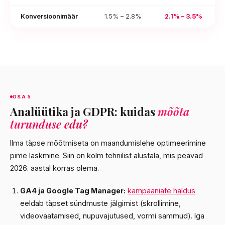
Konversioonimäär
1.5% – 2.8%
2.1% – 3.5%
OSA 5
Analüütika ja GDPR: kuidas
mõõta
turunduse edu?
Ilma täpse mõõtmiseta on maandumislehe optimeerimine
pime laskmine. Siin on kolm tehnilist alustala, mis peavad
2026. aastal korras olema.
GA4 ja Google Tag Manager:
kampaaniate haldus
eeldab täpset sündmuste jälgimist (skrollimine,
videovaatamised, nupuvajutused, vormi sammud). Iga