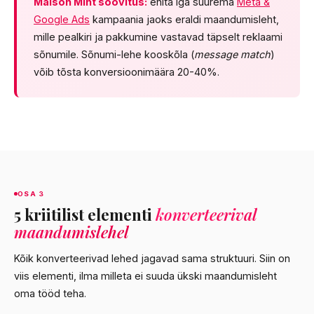
Maison Mint soovitus:
ehita iga suurema
Meta &
Google Ads
kampaania jaoks eraldi maandumisleht,
mille pealkiri ja pakkumine vastavad täpselt reklaami
sõnumile. Sõnumi-lehe kooskõla (
message match
)
võib tõsta konversioonimäära 20-40%.
OSA 3
5 kriitilist elementi
konverteerival
maandumislehel
Kõik konverteerivad lehed jagavad sama struktuuri. Siin on
viis elementi, ilma milleta ei suuda ükski maandumisleht
oma tööd teha.