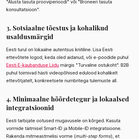
"Alusta tasuta prooviperioodi" või "Broneeri tasuta
konsultatsioon".
3. Sotsiaalne tõestus ja kohalikud
usaldusmärgid
Eesti turul on lokaalne autentsus kriitiline. Lisa Eesti
ettevõtete logod, keda oled aidanud, või e-poodide puhul
Eesti E-kaubanduse Liidu
märgis "Turvaline ostukoht". B2B
puhul toimivad hästi videopõhised edulood kohalikelt
ettevõtjatelt, konkreetsete numbritega tulemuste all.
4. Minimaalne hõõrdetegur ja lokaalsed
integratsioonid
Eesti tarbijate ootused mugavusele on kõrged. Kasuta
vormide täitmisel Smart-ID ja Mobile-ID integratsioone.
Rakenda mitmeastmelisi vorme (
multi-step forms
), et