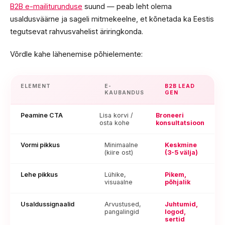
B2B e-mailiturunduse
suund — peab leht olema
usaldusväärne ja sageli mitmekeelne, et kõnetada ka Eestis
tegutsevat rahvusvahelist äriringkonda.
Võrdle kahe lähenemise põhielemente:
ELEMENT
E-
B2B LEAD
KAUBANDUS
GEN
Peamine CTA
Lisa korvi /
Broneeri
osta kohe
konsultatsioon
Vormi pikkus
Minimaalne
Keskmine
(kiire ost)
(3-5 välja)
Lehe pikkus
Lühike,
Pikem,
visuaalne
põhjalik
Usaldussignaalid
Arvustused,
Juhtumid,
pangalingid
logod,
sertid