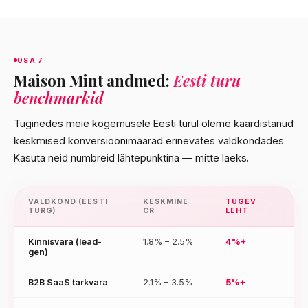
OSA 7
Maison Mint andmed:
Eesti turu
benchmarkid
Tuginedes meie kogemusele Eesti turul oleme kaardistanud
keskmised konversioonimäärad erinevates valdkondades.
Kasuta neid numbreid lähtepunktina — mitte laeks.
VALDKOND (EESTI
KESKMINE
TUGEV
TURG)
CR
LEHT
Kinnisvara (lead-
1.8% – 2.5%
4%+
gen)
B2B SaaS tarkvara
2.1% – 3.5%
5%+