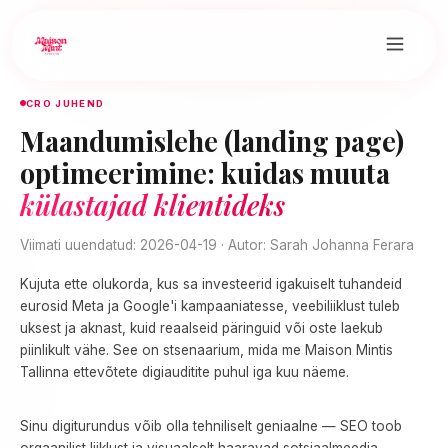
CRO JUHEND
Maandumislehe (landing page)
optimeerimine: kuidas muuta
külastajad klientideks
Viimati uuendatud: 2026-04-19 · Autor: Sarah Johanna Ferara
Kujuta ette olukorda, kus sa investeerid igakuiselt tuhandeid
eurosid Meta ja Google'i kampaaniatesse, veebiliiklust tuleb
uksest ja aknast, kuid reaalseid päringuid või oste laekub
piinlikult vähe. See on stsenaarium, mida me Maison Mintis
Tallinna ettevõtete digiauditite puhul iga kuu näeme.
Sinu digiturundus võib olla tehniliselt geniaalne — SEO toob
orgaanilist liiklust ja visuaalselt haaravad sotsiaalmeedia