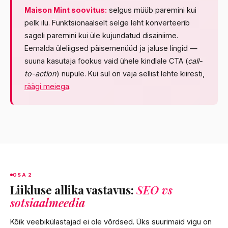
Maison Mint soovitus:
selgus müüb paremini kui
pelk ilu. Funktsionaalselt selge leht konverteerib
sageli paremini kui üle kujundatud disainiime.
Eemalda üleliigsed päisemenüüd ja jaluse lingid —
suuna kasutaja fookus vaid ühele kindlale CTA (
call-
to-action
) nupule. Kui sul on vaja sellist lehte kiiresti,
räägi meiega
.
OSA 2
Liikluse allika vastavus:
SEO vs
sotsiaalmeedia
Kõik veebikülastajad ei ole võrdsed. Üks suurimaid vigu on