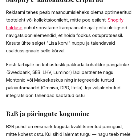
Reklaami tehes peab maandumisleheks olema optimeeritud
tooteleht või kollektsioonileht, mitte poe esileht.
Shopify
halduse
puhul soovitame kampaaniate ajal peita üleliigsed
navigatsioonielemendid, et hoida fookus ostuprotsessil.
Kasuta ühte selget "Lisa korvi" nuppu ja täiendavaid
usaldussignaale selle kõrval.
Eesti tarbijale on kohustuslik pakkuda kohalikke pangalinke
(Swedbank, SEB, LHV, Luminor) läbi partnerite nagu
Montonio või Maksekeskus ning integreerida tuntud
pakiautomaadid (Omniva, DPD, Itella). Iga väljaloobutud
integratsioon tähendab kaotatud ostu.
B2B ja päringute kogumine
B2B puhul on eesmärk koguda kvalifitseeritud päringuid,
mitte kohest ostu. Kui sihid laiemat turgu — nagu teeb meie