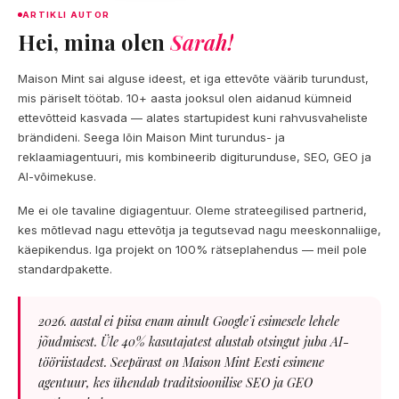
ARTIKLI AUTOR
Hei, mina olen
Sarah!
Maison Mint sai alguse ideest, et iga ettevõte väärib turundust,
mis päriselt töötab. 10+ aasta jooksul olen aidanud kümneid
ettevõtteid kasvada — alates startupidest kuni rahvusvaheliste
brändideni. Seega lõin Maison Mint turundus- ja
reklaamiagentuuri, mis kombineerib digiturunduse, SEO, GEO ja
AI-võimekuse.
Me ei ole tavaline digiagentuur. Oleme strateegilised partnerid,
kes mõtlevad nagu ettevõtja ja tegutsevad nagu meeskonnaliige,
käepikendus. Iga projekt on 100% rätseplahendus — meil pole
standardpakette.
2026. aastal ei piisa enam ainult Google'i esimesele lehele
jõudmisest. Üle 40% kasutajatest alustab otsingut juba AI-
tööriistadest. Seepärast on Maison Mint Eesti esimene
agentuur, kes ühendab traditsioonilise SEO ja GEO