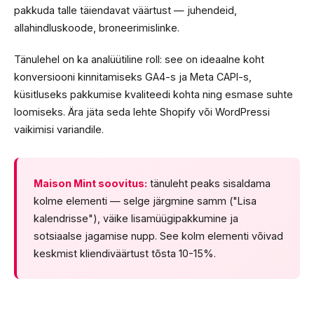
pakkuda talle täiendavat väärtust — juhendeid,
allahindluskoode, broneerimislinke.
Tänulehel on ka analüütiline roll: see on ideaalne koht
konversiooni kinnitamiseks GA4-s ja Meta CAPI-s,
küsitluseks pakkumise kvaliteedi kohta ning esmase suhte
loomiseks. Ära jäta seda lehte Shopify või WordPressi
vaikimisi variandile.
Maison Mint soovitus:
tänuleht peaks sisaldama
kolme elementi — selge järgmine samm ("Lisa
kalendrisse"), väike lisamüügipakkumine ja
sotsiaalse jagamise nupp. See kolm elementi võivad
keskmist kliendiväärtust tõsta 10-15%.