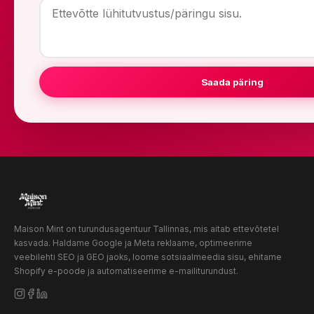
Saada päring
Maison Mint on turundusagentuur Tallinnas, mis aitab ettevõtetel
kasvada. Haldame Google ja Meta reklaame, optimeerime
veebilehti SEO ja GEO jaoks, loome sotsiaalmeedia sisu, ehitame
Shopify e-poode ja automatiseerime e-mailiturundust.