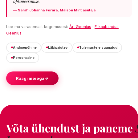
optimeerimise.
— Sarah Johanna Ferara, Maison Mint asutaja
Loe mu varasemast kogemusest:
Äri Geenius
·
E-kaubandus
Geenius
Andmepõhine
Läbipaistev
Tulemustele suunatud
Personaalne
Räägi meiega
Võta ühendust ja paneme